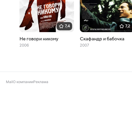
7,4
7,2
Не говори никому
Скафандр и бабочка
2006
2007
Mail
О компании
Реклама