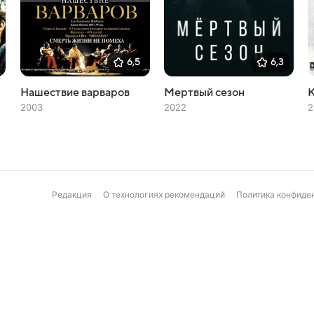
6,5
6,3
Нашествие варваров
Мертвый сезон
К
2003
2022
2
Редакция
О технологиях рекомендаций
Политика конфиде