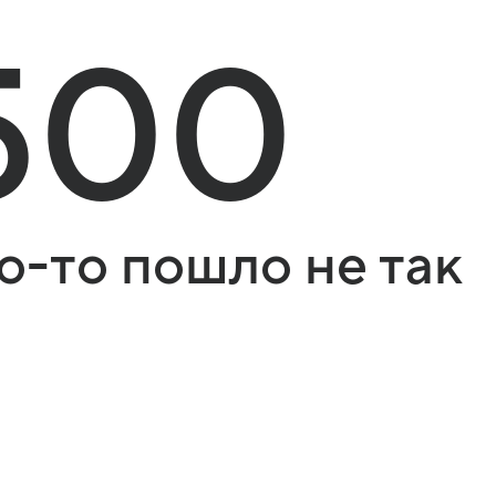
500
о-то пошло не так