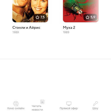
7,5
5,9
Стэнли и Айрис
Муха 2
1989
1989
Читать
Кино онлайн
Прямой эфир
Шоу
новости