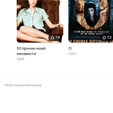
7,8
7,3
10 причин моей
О
ненависти
2001
1999
Mail
О компании
Реклама