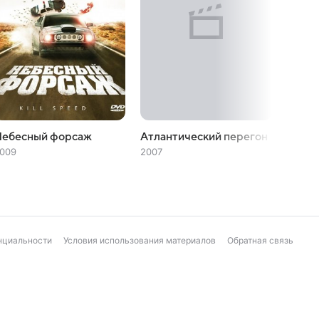
Небесный форсаж
Атлантический перегон
Новая
009
2007
2006
нциальности
Условия использования материалов
Обратная связь