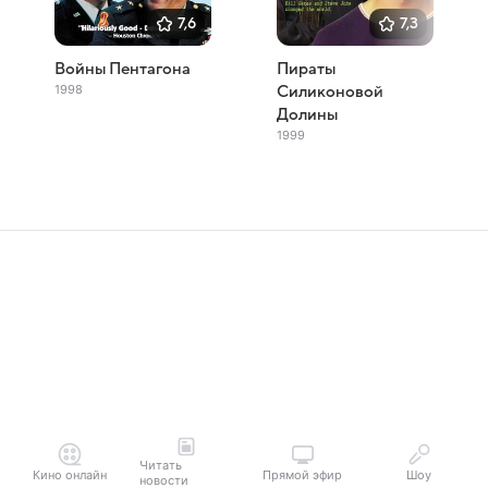
7,6
7,3
Войны Пентагона
Пираты
1998
Силиконовой
Долины
1999
Читать
Кино онлайн
Прямой эфир
Шоу
новости