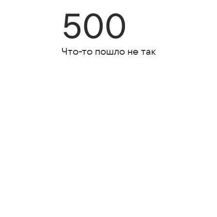
500
Что-то пошло не так