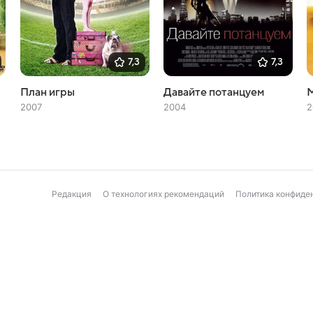
7,3
7,3
План игры
Давайте потанцуем
2007
2004
2
Редакция
О технологиях рекомендаций
Политика конфиде