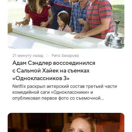
21 минуту назад
Рита Захарова
Адам Сэндлер воссоединился
с Сальмой Хайек на съемках
«Одноклассников 3»
Netflix раскрыл актерский состав третьей части
комедийной саги «Одноклассники» и
опубликовал первое фото со съемочной
площадки. В новой главе к Адаму Сэндлеру
присоединятся звезды предыдущих частей:
Кевин