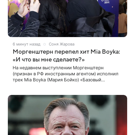
6 минут назад
Соня Жарова
Моргенштерн перепел хит Mia Boyka:
«И что вы мне сделаете?»
На недавнем выступлении Моргенштерн
(признан в РФ иностранным агентом) исполнил
трек Mia Boyka (Мария Бойко) «Базовый
минимум». Видео с концерта опубликовала
Алена Жигалова в своем Telegram-канале.
«Доброе утро