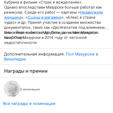
Кубрика в фильме «Страх и вожделение».
Однако впоследствии Мазурски больше работал как
режиссер. Среди его работ — картины «
Незамужняя
женщина
», «
Сцены в магазине
», «Алекс в стране
чудес» и др. Принял участие в создании множества
документалок, таких как «Десятилетие под влиянием»,
«Нью-Йорк в кино» и др. Пять раз номинировался
Был женат на Бетси Мазурски, дочь Мег Мазурски.
на «Оскар».
Умер Пол Мазурски в 2014 году от легочной
недостаточности.
Дополнительная информация:
Пол Мазурски в
Википедии
Награды и премии
2 номинации
Все награды и номинации