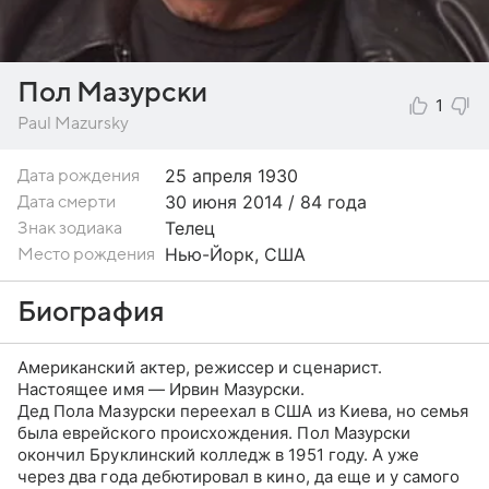
Пол Мазурски
1
Paul Mazursky
25 апреля
1930
Дата рождения
30 июня 2014 / 84 года
Дата смерти
Телец
Знак зодиака
Нью-Йорк, США
Место рождения
Биография
Американский актер, режиссер и сценарист.
Настоящее имя — Ирвин Мазурски.
Дед Пола Мазурски переехал в США из Киева, но семья
была еврейского происхождения. Пол Мазурски
окончил Бруклинский колледж в 1951 году. А уже
через два года дебютировал в кино, да еще и у самого