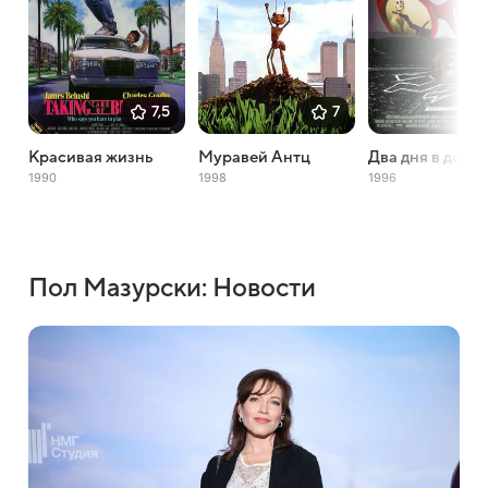
7,5
7
Красивая жизнь
Муравей Антц
Два дня в доли
1990
1998
1996
Пол Мазурски: Новости