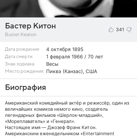
Бастер Китон
341
Buster Keaton
4 октября
1895
Дата рождения
1 февраля 1966 / 70 лет
Дата смерти
Весы
Знак зодиака
Пиквэ (Канзас), США
Место рождения
Биография
Американский комедийный актёр и режиссёр, один из
величайших комиков немого кино, создатель
легендарных фильмов «Шерлок-младший»,
«Мореплаватель» и «Генерал».
Настоящее имя — Джозеф Фрэнк Китон.
Американским еженедельником «Entertainment