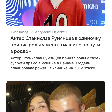
1 час назад
Аргументы и факты
Актер Станислав Румянцев в одиночку
принял роды у жены в машине по пути
в роддом
Актер Станислав Румянцев принял роды у своей
супруги прямо в машине в Панаме. Модель
планировала рожать в клинике на 30-м этаже
небоскреба с видом на Тихий океан, однако пара
не успела вовремя добраться до