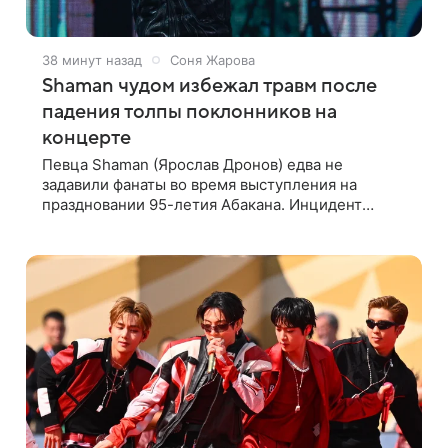
38 минут назад
Соня Жарова
Shaman чудом избежал травм после
падения толпы поклонников на
концерте
Певца Shaman (Ярослав Дронов) едва не
задавили фанаты во время выступления на
праздновании 95-летия Абакана. Инцидент
произошел прямо на сцене, подробности
сообщает «Абзац». Толпа поклонников
навалилась на