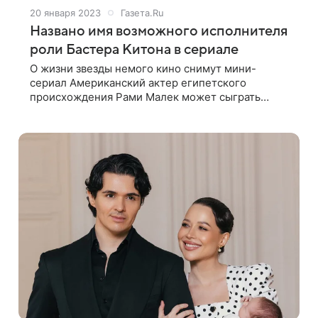
20 января 2023
Газета.Ru
Названо имя возможного исполнителя
роли Бастера Китона в сериале
О жизни звезды немого кино снимут мини-
сериал Американский актер египетского
происхождения Рами Малек может сыграть
звезду немого кино Бастера Китона в
готовящемся мини-сериале о жизни артиста. Как
пишет Variety,