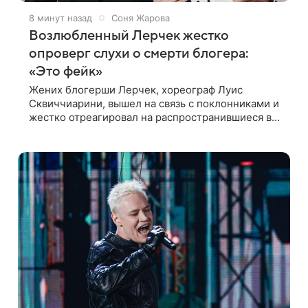
8 минут назад
Соня Жарова
Возлюбленный Лерчек жестко
опроверг слухи о смерти блогера:
«Это фейк»
Жених блогерши Лерчек, хореограф Луис
Сквиччиарини, вышел на связь с поклонниками и
жестко отреагировал на распространившиеся в
сети слухи о смерти Валерии Чекалиной. «Это
фейк! Я в шоке, что такие люди