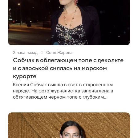
2 часа назад
Соня Жарова
Собчак в облегающем топе с декольте
и с авоськой снялась на морском
курорте
Ксения Собчак вышла в свет в откровенном
наряде. На фото журналистка запечатлена в
обтягивающем черном топе с глубоким
декольте. Образ дополнили белая юбка-миди,
вьетнамки на платформе и соломенная шляпа.