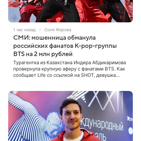
1 час назад
Соня Жарова
СМИ: мошенница обманула
российских фанатов K-pop-группы
BTS на 2 млн рублей
Турагентка из Казахстана Индира Абдикаримова
провернула крупную аферу с фанатами BTS. Как
сообщает Life со ссылкой на SHOT, девушка
продавала поддельные туры на концерт группы в
Пусане. По данным издания,