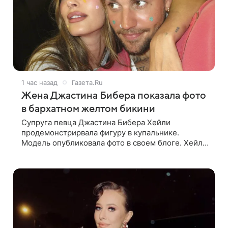
1 час назад
Газета.Ru
Жена Джастина Бибера показала фото
в бархатном желтом бикини
Супруга певца Джастина Бибера Хейли
продемонстрирвала фигуру в купальнике.
Модель опубликовала фото в своем блоге. Хейли
Бибер стояла перед зеркалом в желтом
крошечном бархатном бикини, которое
дополнила