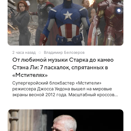
2 часа назад
Владимир Белозеров
От любимой музыки Старка до камео
Стэна Ли: 7 пасхалок, спрятанных в
«Мстителях»
Супергеройский блокбастер «Мстители»
режиссера Джосса Уидона вышел на мировые
экраны весной 2012 года. Масштабный кроссовер
подвел черту под первой фазой медиафраншизы
Marvel и заложил основу для дальнейшего