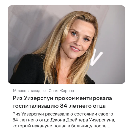
стало известно Telegram-каналу Shot. В рамках
16 часов назад
Соня Жарова
Риз Уизерспун прокомментировала
госпитализацию 84-летнего отца
Риз Уизерспун рассказала о состоянии своего
84-летнего отца Джона Дрейпера Уизерспуна,
который накануне попал в больницу после
падения. 50-летняя актриса сообщила, что