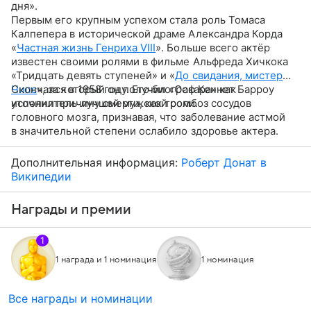
дня».
Первым его крупным успехом стала роль Томаса
Калпепера в исторической драме Александра Корда
«
Частная жизнь Генриха VIII
». Больше всего актёр
известен своими ролями в фильме Альфреда Хичкока
«Тридцать девять ступеней» и «
До свидания, мистер
Чипс
Скончался в 1958 году. Его биограф Кеннет Барроу
», за который он получил «Оскара» как
исполнитель лучшей мужской роли.
уточнил причину смерти, как тромбоз сосудов
головного мозга, признавая, что заболевание астмой
в значительной степени ослабило здоровье актера.
Дополнительная информация:
Роберт Донат в
Википедии
Награды и премии
1
1 награда и 1 номинация
1 номинация
Все награды и номинации