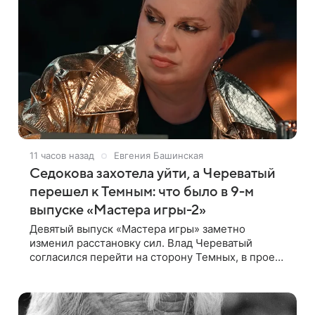
11 часов назад
Евгения Башинская
Седокова захотела уйти, а Череватый
перешел к Темным: что было в 9-м
выпуске «Мастера игры-2»
Девятый выпуск «Мастера игры» заметно
изменил расстановку сил. Влад Череватый
согласился перейти на сторону Темных, в проект
пришел новый участник, а Курбан Омаров и Анна
Седокова оказались под таким давлением.