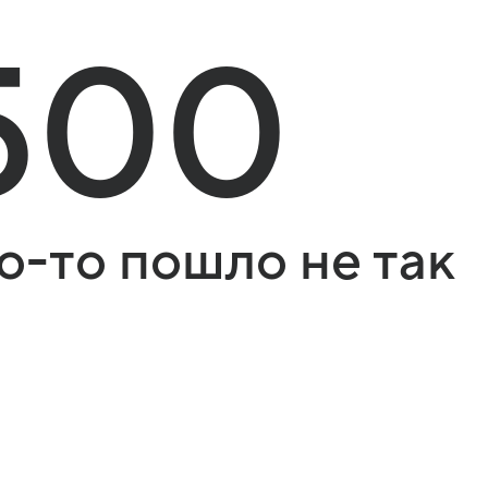
500
о-то пошло не так