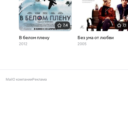
7,4
7,1
В белом плену
Без ума от любви
2012
2005
Mail
О компании
Реклама