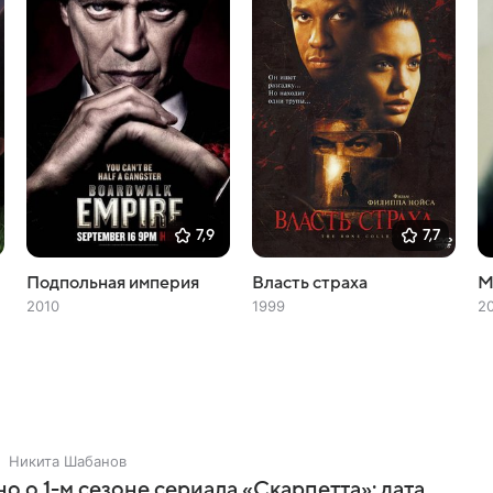
7,9
7,7
Подпольная империя
Власть страха
М
2010
1999
2
Никита Шабанов
но о 1-м сезоне сериала «Скарпетта»: дата