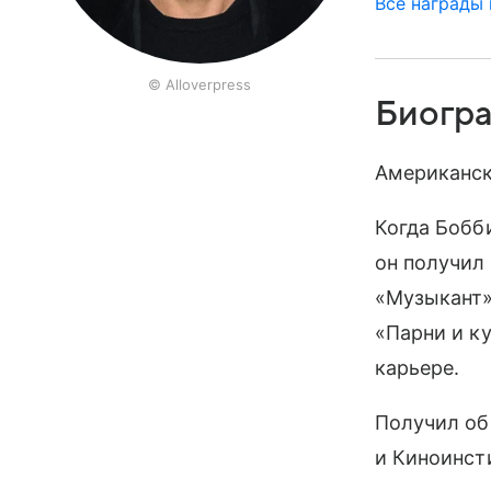
Все награды
© Alloverpress
Биогр
Американск
Когда Бобб
он получил
«Музыкант»,
«Парни и ку
карьере.
Получил об
и Киноинст