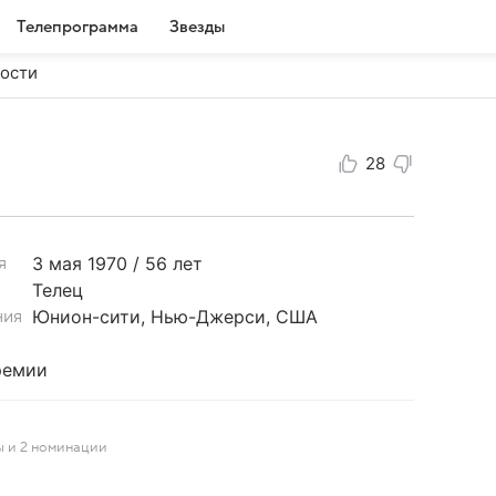
Телепрограмма
Звезды
ости
28
3 мая
1970 / 56 лет
я
Телец
Юнион-сити, Нью-Джерси, США
ния
ремии
ы и 2 номинации