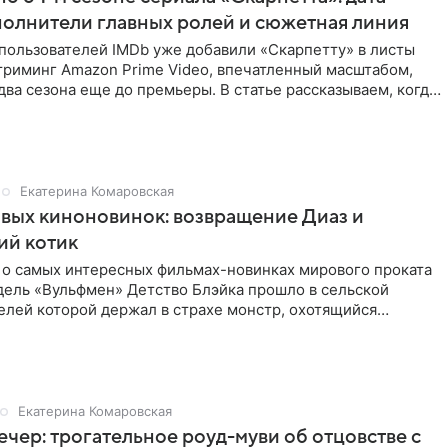
полнители главных ролей и сюжетная линия
пользователей IMDb уже добавили «Скарпетту» в листы
триминг Amazon Prime Video, впечатленный масштабом,
 два сезона еще до премьеры. В статье рассказываем, когда
Екатерина Комаровская
вых киноновинок: возвращение Диаз и
й котик
 о самых интересных фильмах-новинках мирового проката
дель «Вульфмен» Детство Блэйка прошло в сельской
елей которой держал в страхе монстр, охотящийся
стя годы уже
Екатерина Комаровская
ечер: трогательное роуд-муви об отцовстве с