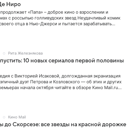
Де Ниро
продолжает «Папа» – доброе кино о взрослении и
мах с россыпью голливудских звезд Неудачливый комик
своего отца в Нью-Джерси и пытается зарабатывать
дапом. У него
Рита Железнякова
пустить: 10 новых сериалов первой половины
едия с Викторией Исаковой, долгожданная экранизация
эпичный дуэт Петрова и Козловского — об этих и других
емьерах начала октября читайте в обзоре Кино Mail.ru
Кино Mail
ы до Скорсезе: все звезды на красной дорожке