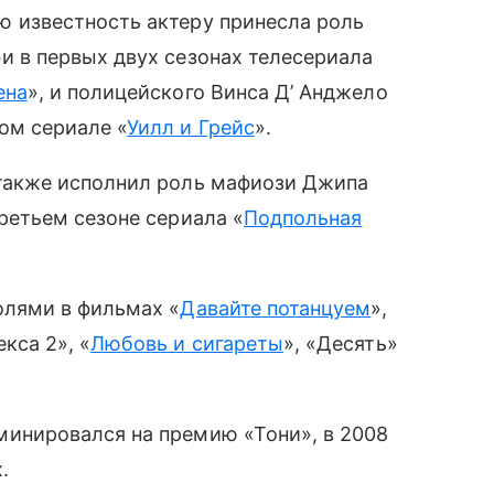
 известность актеру принесла роль
и в первых двух сезонах телесериала
ена
», и полицейского Винса Д’ Анджело
ом сериале «
Уилл и Грейс
».
также исполнил роль мафиози Джипа
ретьем сезоне сериала «
Подпольная
олями в фильмах «
Давайте потанцуем
»,
кса 2», «
Любовь и сигареты
», «Десять»
инировался на премию «Тони», в 2008
.