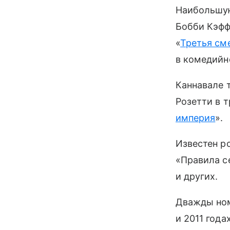
Наибольшую
Бобби Кэфф
«
Третья см
в комедийн
Каннавале 
Розетти в т
империя
».
Известен р
«Правила се
и других.
Дважды ном
и 2011 годах