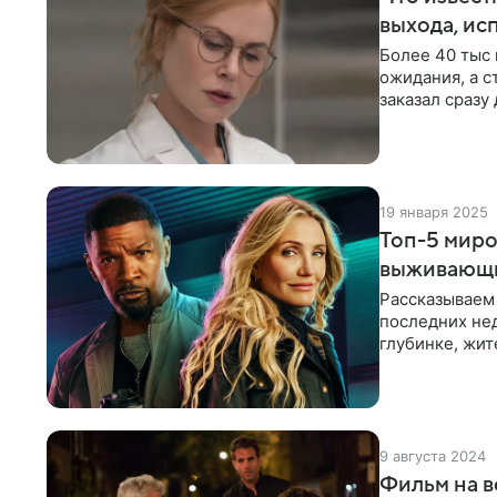
выхода, ис
Более 40 тыс 
ожидания, а с
заказал сразу
выйдет
19 января 2025
Топ-5 миро
выживающи
Рассказываем
последних не
глубинке, жит
на людей. Спу
9 августа 2024
Фильм на в