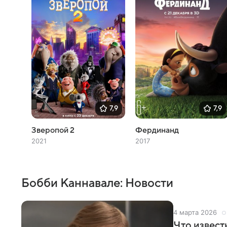
7,9
7,9
Зверопой 2
Фердинанд
2021
2017
Бобби Каннавале: Новости
4 марта 2026
Что извест