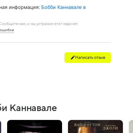
ная информация:
Бобби Каннавале в
ообщите нам, и мы устраним этот недочет.
 ошибке
Написать отзыв
би Каннавале