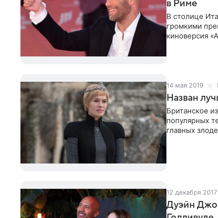
в Риме
В столице Ит
громкими пре
киноверсия «
криминальной
14 мая 2019
Назван луч
Британское из
популярных т
главных злоде
Ланнистер из 
12 декабря 2017
Дуэйн Джо
Голливуде