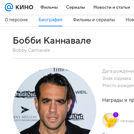
Фильмы
Сериалы
Новости и статьи
О персоне
Биография
Фильмы и сериалы
Нов
Бобби Каннавале
Bobby Cannavale
Дата рождени
Знак зодиака
Место рожде
Награды и п
1
2 наград