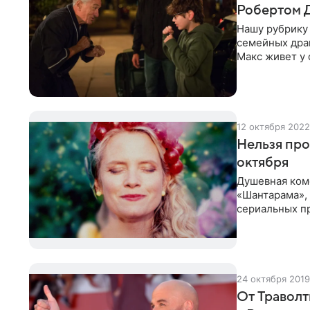
Робертом 
Нашу рубрику 
семейных дра
Макс живет у 
на жизнь стен
12 октября 2022
Нельзя про
октября
Душевная ком
«Шантарама», 
сериальных пр
«Край», с 1 о
24 октября 2019
От Траволт