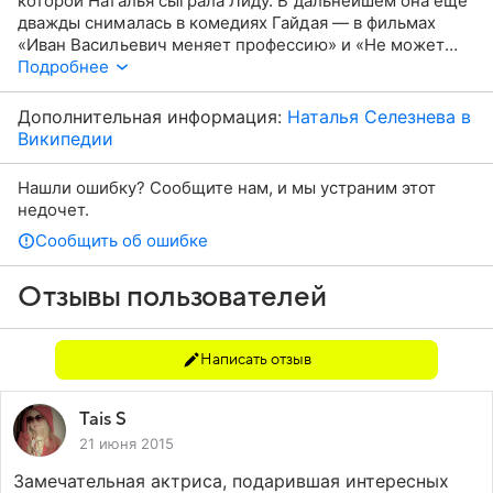
которой Наталья сыграла Лиду. В дальнейшем она ещё
дважды снималась в комедиях Гайдая — в фильмах
«Иван Васильевич меняет профессию» и «Не может
быть!». Кроме того, популярностью актриса во многом
Подробнее
обязана телевизионному Кабачку «13 стульев», где
Селезнёва блистала в роли очаровательной пани
Дополнительная информация:
Наталья Селезнева в
Катарины.
Википедии
Нашли ошибку? Сообщите нам, и мы устраним этот
недочет.
Сообщить об ошибке
Отзывы пользователей
Написать отзыв
Tais S
21 июня 2015
Замечательная актриса, подарившая интересных