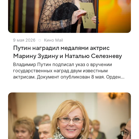
9 мая 2026
Кино Mail
Путин наградил медалями актрис
Марину Зудину и Наталью Селезневу
Владимир Путин подписал указ о вручении
государственных наград двум известным
актрисам. Документ опубликован 8 мая. Орден
«За заслуги в культуре и искусстве» получила
артистка Московского академического театра