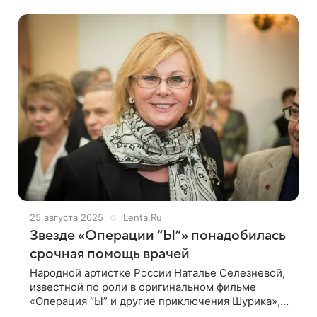
сообщила ТАСС помощница актрисы. Ранее
25 августа 2025
Lenta.Ru
Звезде «Операции “Ы”» понадобилась
срочная помощь врачей
Народной артистке России Наталье Селезневой,
известной по роли в оригинальном фильме
«Операция “Ы” и другие приключения Шурика»,
понадобилась срочная помощь врачей. Об этом