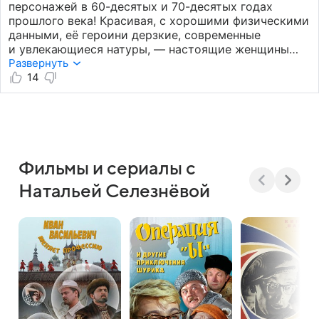
персонажей в 60-десятых и 70-десятых годах
прошлого века! Красивая, с хорошими физическими
данными, её героини дерзкие, современные
и увлекающиеся натуры, — настоящие женщины
своего времени! Спасибо Вам лучезарная
Развернуть
Наташенька! И позвольте пожелать вам дальнейших
14
творческих успехов и вечной молодости! Мы,
студентки 60-х — любим вас!
Фильмы и сериалы с
Натальей Селезнёвой