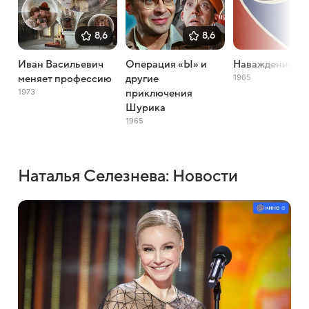
8,6
8,6
Иван Васильевич
Операция «Ы» и
Наваждение
1965
меняет профессию
другие
1973
приключения
Шурика
1965
Наталья Селезнева: Новости