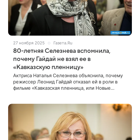
27 ноября 2025
Газета.Ru
80-летняя Селезнева вспомнила,
почему Гайдай не взял ее в
«Кавказскую пленницу»
Актриса Наталья Селезнева объяснила, почему
режиссер Леонид Гайдай отказал ей в роли в
фильме «Кавказская пленница, или Новые
приключения Шурика». Новое интервью 80-
летняя артистка дала в передаче «Судьба