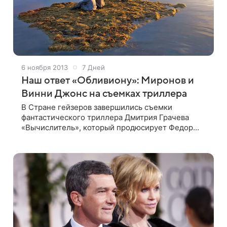
6 ноября 2013
7 Дней
Наш ответ «Обливиону»: Миронов и
Винни Джонс на съемках триллера
В Стране гейзеров завершились съемки
фантастического триллера Дмитрия Грачева
«Вычислитель», который продюсирует Федор
Бондарчук В картине будет все, что привлекает
поклонников этого жанра: монстры,
пожирающие людей,