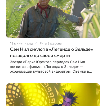
13 минут назад
Рита Захарова
Сэм Нил снялся в «Легенде о Зельде»
незадолго до своей смерти
Звезда «Парка Юрского периода» Сэм Нил
появится в фильме «Легенда о Зельде» —
экранизации культовой видеоигры. Съемки в
этом проекте актер завершил незадолго до
ухода из жизни, сообщает Deadline. События
фильма