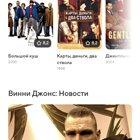
8,2
8,2
Большой куш
Карты, деньги, два
Джентльмены
2000
2024
ствола
1998
Винни Джонс: Новости