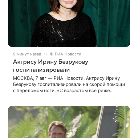
9 минут назад
© РИА Новости
Актрису Ирину Безрукову
госпитализировали
МОСКВА, 7 авг — РИА Новости. Актрису Ирину
Безрукову госпитализировали на скорой помощи
с переломом ноги. «С возрастом все реже
случается что-то впервые. Но у меня случилась
необычная “премьера”. Впервые в