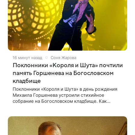
16 минут назад
Соня Жарова
Поклонники «Короля и Шута» почтили
память Горшенева на Богословском
кладбище
Поклонники «Короля и Шута» в день рождения
Михаила Горшенева устроили стихийное
собрание на Богословском кладбище. Как
передает 78.ru, фанаты пришли почтить память
лидера коллектива, которому сегодня могло бы