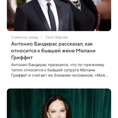
3 минуты назад
Соня Жарова
Антонио Бандерас рассказал, как
относится к бывшей жене Мелани
Гриффит
Антонио Бандерас признался, что по-прежнему
тепло относится к бывшей супруге Мелани
Гриффит и считает ее близким человеком. «Моя
бывшая жена если и не мой лучший друг, то один
из лучших», — отметил актер. По