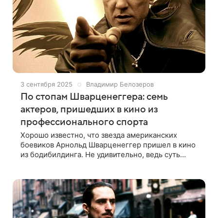
3 сентября 2025
Владимир Белозеров
По стопам Шварценеггера: семь
актеров, пришедших в кино из
профессионального спорта
Хорошо известно, что звезда американских
боевиков Арнольд Шварценеггер пришел в кино
из бодибилдинга. Не удивительно, ведь суть
этого спорта в создании максимально
эстетичного тела, хорошо смотрящегося на
экране.