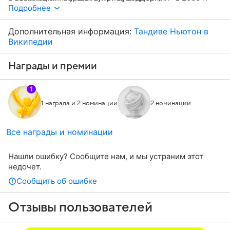
за роль Кристины, а сам фильм выиграл премию
Подробнее
Academy Award как «Лучшая картина» в 2005 г.
Дополнительная информация:
Тандиве Ньютон в
Википедии
Награды и премии
1
1 награда и 2 номинации
2 номинации
Все награды и номинации
Нашли ошибку? Сообщите нам, и мы устраним этот
недочет.
Сообщить об ошибке
Отзывы пользователей