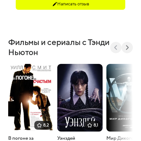
Написать отзыв
Фильмы и сериалы с Тэнди
Ньютон
8,2
8,1
В погоне за
Уэнздей
Мир Дикого За