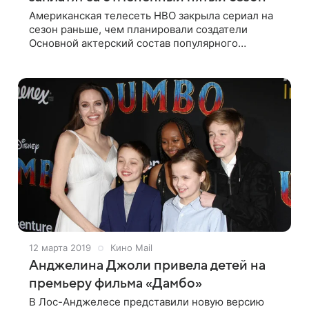
Американская телесеть HBO закрыла сериал на
сезон раньше, чем планировали создатели
Основной актерский состав популярного
фантастического сериала «Мир Дикого Запада»
получит гонорары за отмененный пятый сезон,
12 марта 2019
Кино Mail
Анджелина Джоли привела детей на
премьеру фильма «Дамбо»
В Лос-Анджелесе представили новую версию