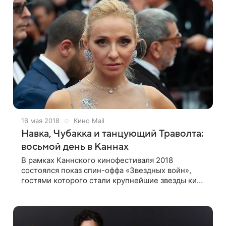
представили
16 мая 2018
Кино Mail
Навка, Чубакка и танцующий Траволта:
восьмой день в Каннах
В рамках Каннского кинофестиваля 2018
состоялся показ спин-оффа «Звездных войн»,
гостями которого стали крупнейшие звезды кино
и шоу-бизнеса 15 мая в Канне состоялся показ
фильма «Хан Соло: Звездные войны. Истории».