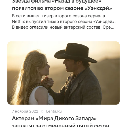
Звезда фильма «Назад в будущее»
появится во втором сезоне «Уэнсдэй»
В сети вышел тизер второго сезона сериала
Netflix выпустил тизер второго сезона «Уэнсдэй».
В видео огласили новый актерский состав. Среди
них значился Кристофер Ллойд, который
известен по роли доктора Эмметта Брауна
7 ноября 2022
Lenta.Ru
Актерам «Мира Дикого Запада»
заплатят за отмененный пятый сезон