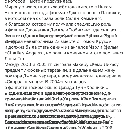
с которой Ньютон подружилась.
Мировую известность заработала вместе с Ником
Нолти после выхода фильма «Джефферсон в Париже»,
в котором она сыграла роль Салли Хеммингс
и благодаря которому получила следующую роль —
в фильме Джонатана Демме «Любимая», где снялась
вместе с Дэнни Гловером, Кимберли Эллис и Опрой
Она сыграла женщину-лидера в экшне Джона Ву
Уинфри.
«Миссия невыполнима 2» вместе с Томом Крузом
и должна была стать одним из ангелов Чарли (фильм
«Charlie’s Angels»), но роль в конечном итоге досталась
Люси Лю.
Между 2003 и 2005 гг. сыграла Макебу «Кем» Ликасу,
предмет любовных терзаний, а в дальнейшем жену
доктора Джона Картера, в американском телесериале
«Скорая помощь». В 2004-ом снялась
в фантастическом экшне Дэвида Туи «Хроники
Риддика» с Вином Дизелем и оскароносной
В 2007 г. вместе с Эдди Мерфи снялась в комедии
криминальной драме Пола Хаггиса «Столкновение».
«Уловки Норбита» («Norbit») в роли Кейт Томас,
В «Столкновении» актриса сыграла Кристину, богатую
в которую влюблен герой Мерфи. Также Ньютон
женщину, которая вместе со своим мужем становится
сыграла экс-подружку Элизабет Оливию Оделл
мишенью полицейского-расиста (Мэтт Диллон).
в режиссёрской работе звезды сериала «Друзья»,
Ньютон получила награду Британской Академии
Дэвида Швиммера, «Беги, толстяк, беги».
Также сыграла госсекретаря США Кондолизу Райс
в номинации «Лучшая актриса поддержки» в 2006 г.
в биопике Оливера Стоуна «Буш» («W.»).