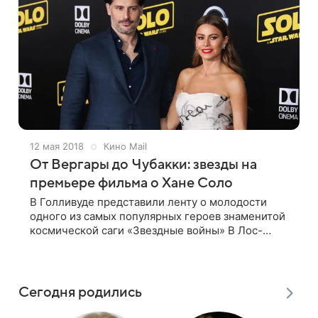
12 мая 2018
Кино Mail
От Вергары до Чубакки: звезды на
премьере фильма о Хане Соло
В Голливуде представили ленту о молодости
одного из самых популярных героев знаменитой
космической саги «Звездные войны» В Лос-
Анджелесе состоялась премьера спин-оффа
киносаги «Звездные войны» —
приключенческого
Сегодня родились