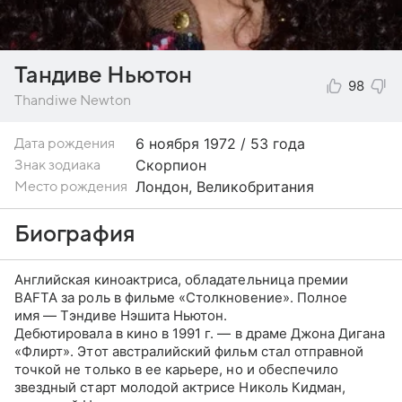
Тандиве Ньютон
98
Thandiwe Newton
6 ноября
1972 / 53 года
Дата рождения
Скорпион
Знак зодиака
Лондон, Великобритания
Место рождения
Биография
Английская киноактриса, обладательница премии
BAFTA за роль в фильме «Столкновение». Полное
имя — Тэндиве Нэшита Ньютон.
Дебютировала в кино в 1991 г. — в драме Джона Дигана
«Флирт». Этот австралийский фильм стал отправной
точкой не только в ее карьере, но и обеспечило
звездный старт молодой актрисе Николь Кидман,