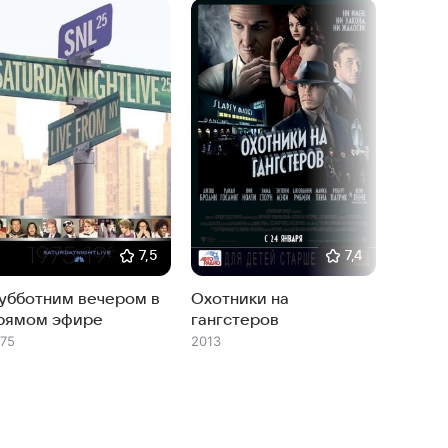
7,5
7,4
убботним вечером в
Охотники на
Игра 
рямом эфире
гангстеров
2015
975
2013