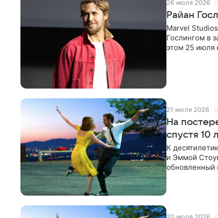
26 июля 2026
Райан Гос
Marvel Studi
Гослингом в з
этом 25 июля 
вывел
21 июля 2026
На постер
спустя 10 
К десятилети
и Эммой Стоун
обновленный 
Шазелла заме
20 июля 2026