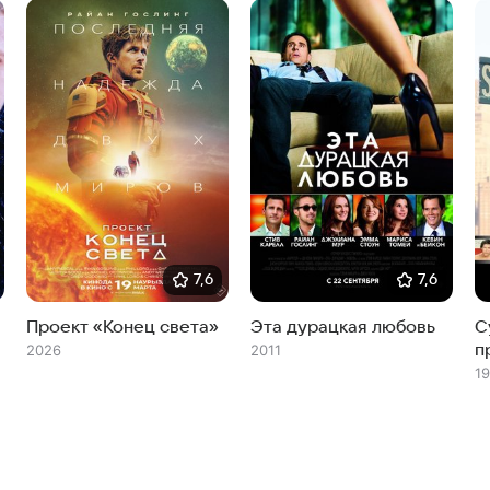
7,6
7,6
Проект «Конец света»
Эта дурацкая любовь
С
п
2026
2011
1