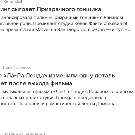
Кино Mail
линг сыграет Призрачного гонщика
os анонсировала фильм «Призрачный гонщик» с Райаном
аглавной роли. Президент студии Кевин Файги объявил об
на презентации Marvel на San Diego Comic-Con — и тут же
Рита Захарова
е «Ла-Ла Ленда» изменили одну деталь
лет после выхода фильма
ю музыкального фильма «Ла-Ла Ленд» с Райаном Гослингом
 в главных ролях студия Lionsgate представила
постер. Поклонники романтической ленты Дэмьена
тили
Владимир Белозеров