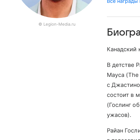
Все награды
© Legion-Media.ru
Биогр
Канадский 
В детстве 
Мауса (The 
с Джастино
состоит в 
(Гослинг о
ужасов).
Райан Госл