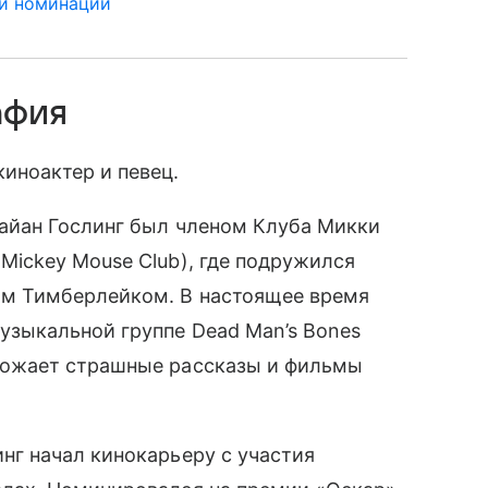
 и номинации
афия
киноактер и певец.
Райан Гослинг был членом Клуба Микки
Mickey Mouse Club), где подружился
м Тимберлейком. В настоящее время
музыкальной группе
Dead Man’s Bon
es
божает страшные рассказы и фильмы
инг начал кинокарьеру с участия