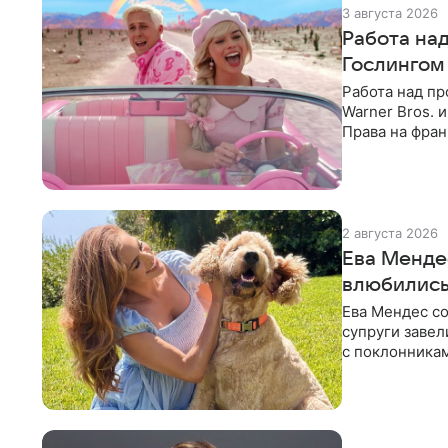
3 августа 2026
Работа над
Гослингом
Работа над п
Warner Bros. 
Права на фран
найдут общий
2 августа 2026
Ева Менде
влюбились
Ева Мендес со
супруги завел
с поклонникам
Meta