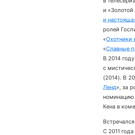
в телесери
и «Золотой 
и настояща
ролей Госл
«
Охотники 
«
Славные п
В 2014 год
с мистичес
(2014). В 2
Ленд
», за 
номинацию 
Кена в ком
Встречался
С 2011 года