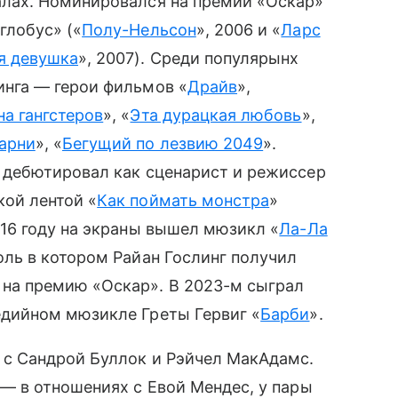
алах. Номинировался на премии «Оскар»
глобус» («
Полу-Нельсон
»,
2006
и «
Ларс
я девушка
»,
2007
). Среди популярынх
инга — герои фильмов «
Драйв
»,
на гангстеров
», «
Эта дурацкая любовь
»,
арни
», «
Бегущий по лезвию 2049
».
у дебютировал как сценарист и режиссер
кой лентой «
Как поймать монстра
»
016 году на экраны вышел мюзикл «
Ла-Ла
роль в котором Райан Гослинг получил
на премию «Оскар». В 2023-м сыграл
едийном мюзикле Греты Гервиг «
Барби
».
 с Сандрой Буллок и Рэйчел МакАдамс.
 — в отношениях с Евой Мендес, у пары