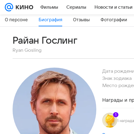
Фильмы
Сериалы
Новости и статьи
О персоне
Биография
Отзывы
Фотографии
Райан Гослинг
Ryan Gosling
Дата рожден
Знак зодиака
Место рожде
Награды и п
1
1 наград