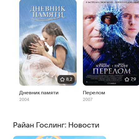
8,2
7,9
Дневник памяти
Перелом
2004
2007
Райан Гослинг: Новости