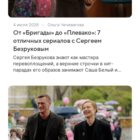
4 июля 2026
Ольга Чечеватова
От «Бригады» до «Плевако»: 7
отличных сериалов с Сергеем
Безруковым
Сергея Безрукова знают как мастера
перевоплощений, а верхние строчки в хит-
парадах его образов занимают Саша Белый и
Сергей Есенин. Поклонники артиста
предвкушают премьеру «Плевако», где он сыграл
легендарного