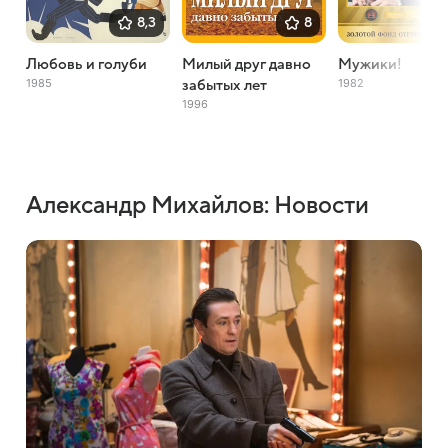
8,3
8
Любовь и голуби
Милый друг давно
Мужики!
1985
1982
забытых лет
1996
Александр Михайлов: Новости