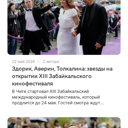
22 мая 2026
2 автора
Здорик, Аверин, Толкалина: звезды на
открытии XIII Забайкальского
кинофестиваля
В Чите стартовал XIII Забайкальский
международный кинофестиваль, который
продлится до 24 мая. Гостей смотра ждут
кинопоказы короткометражных и
полнометражных картин, спектакли, творческие
лаборатории и