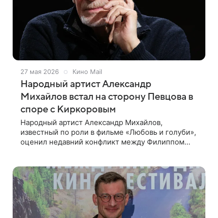
27 мая 2026
Кино Mail
Народный артист Александр
Михайлов встал на сторону Певцова в
споре с Киркоровым
Народный артист Александр Михайлов,
известный по роли в фильме «Любовь и голуби»,
оценил недавний конфликт между Филиппом
Киркоровым и Дмитрием Певцовым. 81-летний
актер встал на сторону коллеги по цеху. В