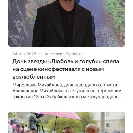
24 мая 2026
Анастасия Бурдужа
Дочь звезды «Любовь и голуби» спела
на сцене кинофестиваля с новым
возлюбленным
Мирослава Михайлова, дочь народного артиста
Александра Михайлова, выступила на церемонии
закрытия 13-го Забайкальского международного
кинофестиваля. Он проходил в Чите с 21 по 24
мая. Как стало известно