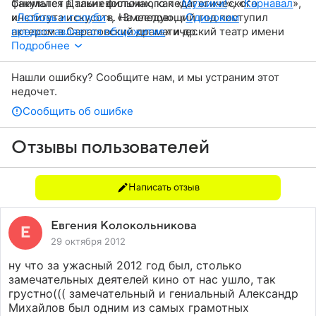
факультет Дальневосточного педагогического
Снимался в таких фильмах, как «
Мужики!
», «
Карнавал
»,
института искусств. На следующий год поступил
«
Любовь и голуби
», «Змеелов», «
Одиноким
актером в Саратовский драматический театр имени
предоставляется общежитие
» и др.
Карла Маркса. Позже работал в МДТ имени М.Н.
Подробнее
Ермоловой и в Малом театре. С 1973 года играл в кино.
В 1997 году впервые выступил как певец. В 2012 году
Нашли ошибку? Сообщите нам, и мы устраним этот
стал членом Общественной палаты Центрального
недочет.
федерального округа.
Сообщить об ошибке
Отзывы пользователей
Написать отзыв
Евгения Колокольникова
29 октября 2012
ну что за ужасный 2012 год был, столько
замечательных деятелей кино от нас ушло, так
грустно((( замечательный и гениальный Александр
Михайлов был одним из самых грамотных