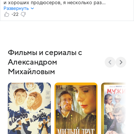
и хороших продюсеров, я несколько раз
пересматривала его «Облако-Рай», «За что»
Развернуть
и «Золотое дно», у него вот прямо чутье было
-22
на необычный и глубокий сюжет! отличный фильм
и редкий — «блюз падающих листьев» — очень
рекомендую!
Фильмы и сериалы с
Александром
Михайловым