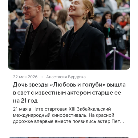
22 мая 2026
Анастасия Бурдужа
Дочь звезды «Любовь и голуби» вышла
в свет с известным актером старше ее
на 21 год
21 мая в Чите стартовал XIII Забайкальский
международный кинофестиваль. На красной
дорожке впервые вместе появились актер Петр
Рыков и Мирослава Михайлова — пара перестала
скрывать свой роман от публики.