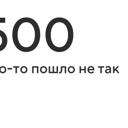
500
о-то пошло не так