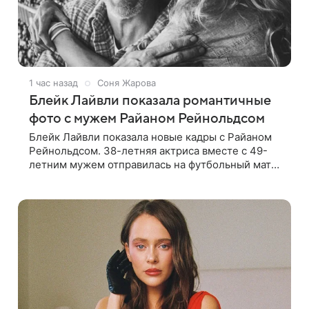
1 час назад
Соня Жарова
Блейк Лайвли показала романтичные
фото с мужем Райаном Рейнольдсом
Блейк Лайвли показала новые кадры с Райаном
Рейнольдсом. 38-летняя актриса вместе с 49-
летним мужем отправилась на футбольный матч.
На стадионе супругов сопровождал фотограф Гай
Арох, который сделал серию