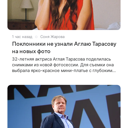
1 час назад
Соня Жарова
Поклонники не узнали Аглаю Тарасову
на новых фото
32-летняя актриса Аглая Тарасова поделилась
снимками из новой фотосессии. Для съемки она
выбрала ярко-красное мини-платье с глубоким
вырезом и открытыми плечами. Наряд украшен
объемной драпировкой на талии и