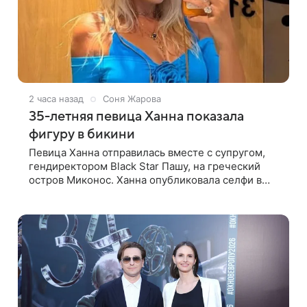
2 часа назад
Соня Жарова
35-летняя певица Ханна показала
фигуру в бикини
Певица Ханна отправилась вместе с супругом,
гендиректором Black Star Пашу, на греческий
остров Миконос. Ханна опубликовала селфи в
зеркале и призналась, что сейчас особенно
довольна собой. По словам певицы, она