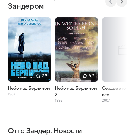
Зандером
7,9
6,7
Небо над Берлином
Небо над Берлином
Сердце это тё
1987
2
лес
1993
2007
Отто Зандер: Новости