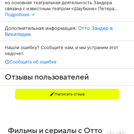
но основная театральная деятельность Зандера
связана с известным театром «Шаубюне» Петера
Штайна в Берлине. В кино сыграл десятки
Подробнее
запоминающихся ролей, снимался у таких режиссеров,
как Вольфганг Петерсен, Эрик Ромер, Анджей Вайда и,
Дополнительная информация:
Отто Зандер в
конечно же, Вим Вендерс. Часто выступал диктором
Википедии
в документальных картинах, озвучивал аудиокниги —
на родине за это получил прозвище Голос.
Нашли ошибку? Сообщите нам, и мы устраним этот
недочет.
Сообщить об ошибке
Отзывы пользователей
Написать отзыв
Фильмы и сериалы с Отто