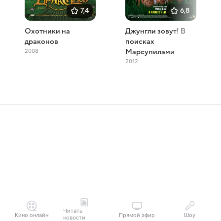
7,4
6,8
Охотники на
Джунгли зовут! В
драконов
поисках
2008
Марсупилами
2012
Читать
Кино онлайн
Прямой эфир
Шоу
новости