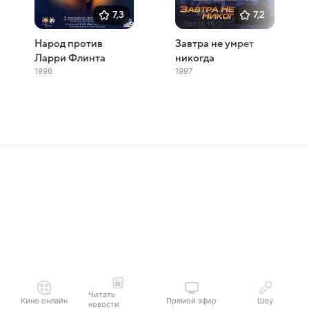
7,3
7,2
Народ против
Завтра не умрет
Ларри Флинта
никогда
1996
1997
Читать
Кино онлайн
Прямой эфир
Шоу
новости