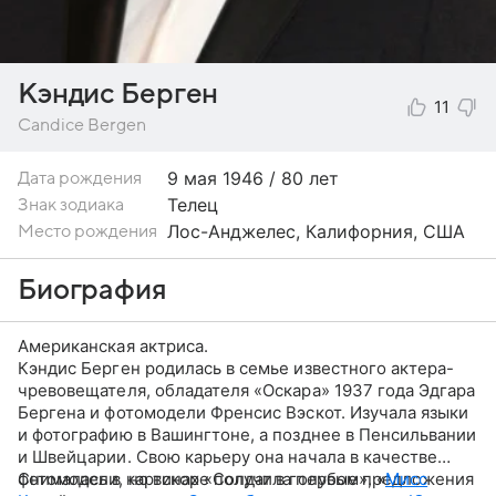
Кэндис Берген
11
Candice Bergen
9 мая
1946 / 80 лет
Дата рождения
Телец
Знак зодиака
Лос-Анджелес, Калифорния, США
Место рождения
Биография
Американская актриса.
Кэндис Берген родилась в семье известного актера-
чревовещателя, обладателя «Оскара» 1937 года Эдгара
Бергена и фотомодели Френсис Вэскот. Изучала языки
и фотографию в Вашингтоне, а позднее в Пенсильвании
и Швейцарии. Свою карьеру она начала в качестве
фотомодели, но вскоре получила первые предложения
Снималась в картинах «Солдат в голубом», «
Мисс