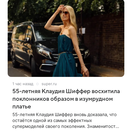
1 час назад
super.ru
55-летняя Клаудия Шиффер восхитила
поклонников образом в изумрудном
платье
55-летняя Клаудия Шиффер вновь доказала, что
остаётся одной из самых эффектных
супермоделей своего поколения. Знаменитость