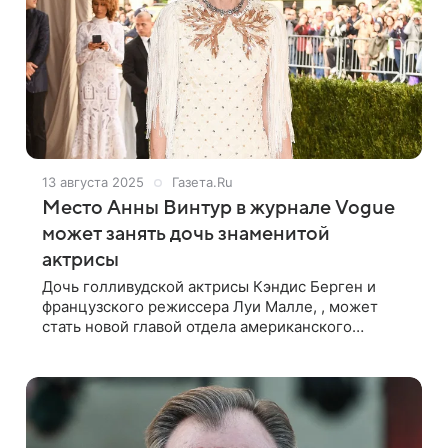
13 августа 2025
Газета.Ru
Место Анны Винтур в журнале Vogue
может занять дочь знаменитой
актрисы
Дочь голливудской актрисы Кэндис Берген и
французского режиссера Луи Малле, , может
стать новой главой отдела американского
журнала Vogue. Об этом сообщает издание Page
Six со ссылкой на инсайдера. По информации