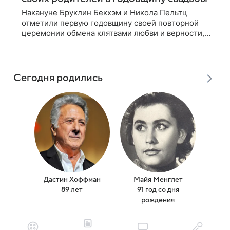
Накануне Бруклин Бекхэм и Никола Пельтц
отметили первую годовщину своей повторной
церемонии обмена клятвами любви и верности,
на которую не позвали никого из клана Бекхэм.
По словам инсайдеров, пара считает это
Сегодня родились
Дастин Хоффман
Майя Менглет
Ма
89 лет
91 год со дня
(
рождения