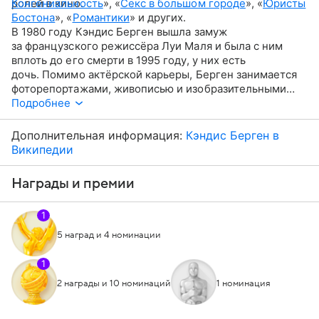
ролей в кино.
Конгениальность
», «
Секс в большом городе
», «
Юристы
Бостона
», «
Романтики
» и других.
В 1980 году Кэндис Берген вышла замуж
за французского режиссёра Луи Маля и была с ним
вплоть до его смерти в 1995 году, у них есть
дочь. Помимо актёрской карьеры, Берген занимается
фоторепортажами, живописью и изобразительными
искусствами, драматургией. Бегло говорит
Подробнее
на французском и испанском языках.
Дополнительная информация:
Кэндис Берген в
Википедии
Награды и премии
1
5 наград и 4 номинации
1
2 награды и 10 номинаций
1 номинация