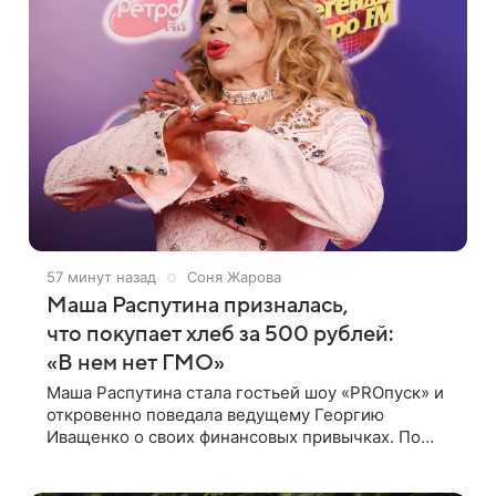
57 минут назад
Соня Жарова
Маша Распутина призналась,
что покупает хлеб за 500 рублей:
«В нем нет ГМО»
Маша Распутина стала гостьей шоу «PROпуск» и
откровенно поведала ведущему Георгию
Иващенко о своих финансовых привычках. По
словам артистки, она давно перестала следить за
тратами и может позволить себе жить,