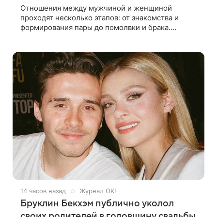
Отношения между мужчиной и женщиной
проходят несколько этапов: от знакомства и
формирования пары до помолвки и брака.
Ошибки часто начинаются тогда, когда один из
партнеров требует от другого слишком многого,
14 часов назад
Журнал OK!
Бруклин Бекхэм публично уколол
своих родителей в годовщину свадьбы