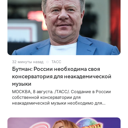
32 минуты назад
ТАСС
Бутман: России необходима своя
консерватория для неакадемической
музыки
МОСКВА, 8 августа. /ТАСС/. Создание в России
собственной консерватории для
неакадемической музыки необходимо для
развития отечественной школы джаза, рока и
поп-музыки, а также подготовки исполнителей
мирового