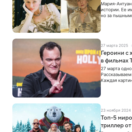
Мария-Антуан
истории. Ее и
но за пышным
которую деся
27 марта 2025
Героини с 
в фильмах 
27 марта одно
Рассказываем 
Каждая карти
выразительны
23 ноября 2024
Топ-5 миро
триллер от