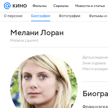
Фильмы
Сериалы
Новости и статьи
О персоне
Биография
Фотографии
Фильмы и 
Мелани Лоран
Mélanie Laurent
Дата рождени
Знак зодиака
Место рожде
Биогр
Французская