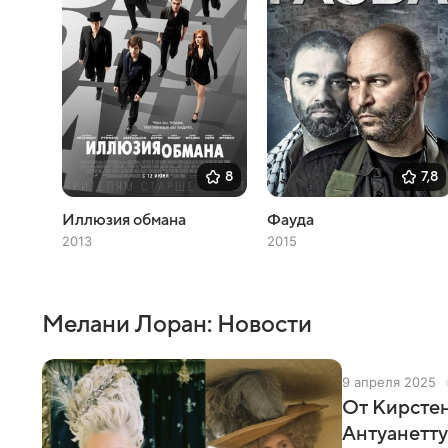
8
7,8
Иллюзия обмана
Фауда
2013
2015
Мелани Лоран: Новости
9 апреля 2025
От Кирстен
Антуанетту