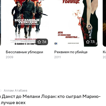
7,6
7,5
Бесславные ублюдки
Реквием по убийце
К
2009
2011
2
Аллам Атабаев
 Данст до Мелани Лоран: кто сыграл Марию-
 лучше всех