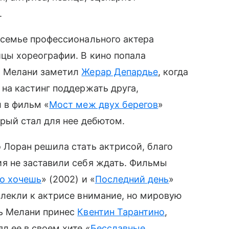
.
 семье профессионального актера
ицы хореографии. В кино попала
— Мелани заметил
Жерар Депардье
, когда
 на кастинг поддержать друга,
 в фильм «
Мост меж двух берегов
»
орый стал для нее дебютом.
о Лоран решила стать актрисой, благо
я не заставили себя ждать. Фильмы
го хочешь
» (2002) и «
Последний день
»
влекли к актрисе внимание, но мировую
ь Мелани принес
Квентин Тарантино
,
л ее в своем хите «
Бесславные