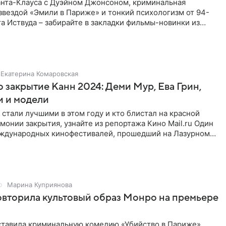
анта-Клауса с Дуэйном Джонсоном, криминальная
звездой «Эмили в Париже» и тонкий психологизм от 94-
ката «Присяжный
Екатерина Комаровская
 закрытие Канн 2024: Деми Мур, Ева Грин,
и и модели
стали лучшими в этом году и кто блистал на красной
онии закрытия, узнайте из репортажа Кино Mail.ru Один
еждународных кинофестивалей, прошедший на Лазурном
 25 мая,
Марина Куприянова
вторила культовый образ Монро на премьере
ставила криминальную комедию «Убийство в Париже»