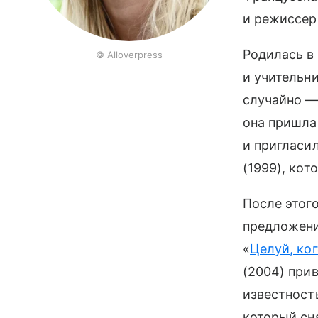
и режиссер
Родилась в
© Alloverpress
и учительн
случайно 
она пришла
и пригласил
(1999), кот
После этог
предложени
«
Целуй, ко
(2004) при
известност
который сня