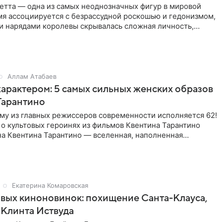
етта — одна из самых неоднозначных фигур в мировой
мя ассоциируется с безрассудной роскошью и гедонизмом,
и нарядами королевы скрывалась сложная личность,
тилетиями
Аллам Атабаев
характером: 5 самых сильных женских образов
Тарантино
му из главных режиссеров современности исполняется 62!
о культовых героинях из фильмов Квентина Тарантино
на Квентина Тарантино — вселенная, наполненная
ми образами
Екатерина Комаровская
вых киноновинок: похищение Санта-Клауса,
 Клинта Иствуда