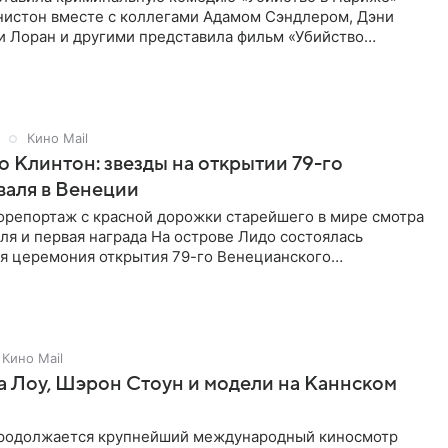
истон вместе с коллегами Адамом Сэндлером, Дэни
и Лоран и другими представила фильм «Убийство
емьера состоялась в столице
Кино Mail
о Клинтон: звезды на открытии 79-го
валя в Венеции
орепортаж с красной дорожки старейшего в мире смотра
ля и первая награда На острове Лидо состоялась
я церемония открытия 79-го Венецианского
я. Впервые за последние
Кино Mail
 Лоу, Шэрон Стоун и модели на Каннском
родолжается крупнейший международный киносмотр