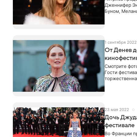
Дженнифер Эн
Буном, Мелан
в Париже». Пр
1 сентября 2022
От Денев д
кинофести
Смотрите фот
Гости фестива
торжественна
кинофестивал
23 мая 2022
Дочь Джуда
фестивале
Во Франции п