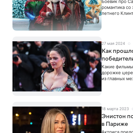
Боевик про С
романтика со 
летнего Клинта Иствуда – забирайте в закладки фильмы-новинки из
мирового про
27 мая 2024
Как прошло
победител
Какие фильмы 
дорожке церем
из главных м
берегу с 14 по
18 марта 2023
Энистон по
в Париже
Актриса пред