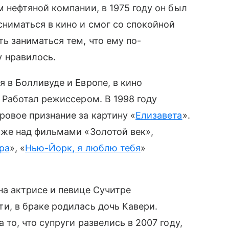
 нефтяной компании, в 1975 году он был
сниматься в кино и смог со спокойной
ь заниматься тем, что ему по-
 нравилось.
 в Болливуде и Европе, в кино
 Работал режиссером. В 1998 году
ровое признание за картину «
Елизавета
».
кже над фильмами «Золотой век»,
ра
», «
Нью-Йорк, я люблю тебя
»
на актрисе и певице Сучитре
и, в браке родилась дочь Кавери.
 то, что супруги развелись в 2007 году,