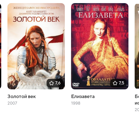
7,6
7,5
Золотой век
Елизавета
Б
и
2007
1998
20