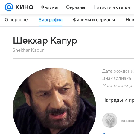
Фильмы
Сериалы
Новости и статьи
О персоне
Биография
Фильмы и сериалы
Нов
Шекхар Капур
Shekhar Kapur
Дата рождени
Знак зодиака
Место рожде
Награды и п
1 номина