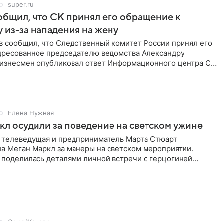
super.ru
бщил, что СК принял его обращение к
 из-за нападения на жену
в сообщил, что Следственный комитет России принял его
дресованное председателю ведомства Александру
Бизнесмен опубликовал ответ Информационного центра СК
е. В
Елена Нужная
л осудили за поведение на светском ужине
 телеведущая и предприниматель Марта Стюарт
ла Меган Маркл за манеры на светском мероприятии.
 поделилась деталями личной встречи с герцогиней
ишет PageSix. По