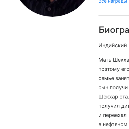
Все награды
Биогр
Индийский 
Мать Шекха
поэтому его
семье заня
сын получи
Шекхар ста
получил ди
и переехал
в нефтяном 