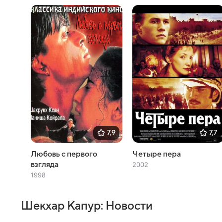
7,9
7,7
Любовь с первого
Четыре пера
взгляда
2002
1998
Шекхар Капур: Новости