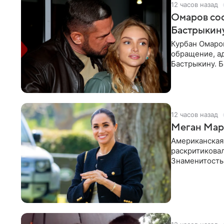
12 часов назад
Омаров соо
Бастрыкину
Курбан Омаро
обращение, а
Бастрыкину. 
в личном блог
12 часов назад
Меган Марк
Американская
раскритикова
Знаменитость
Сассекской, п