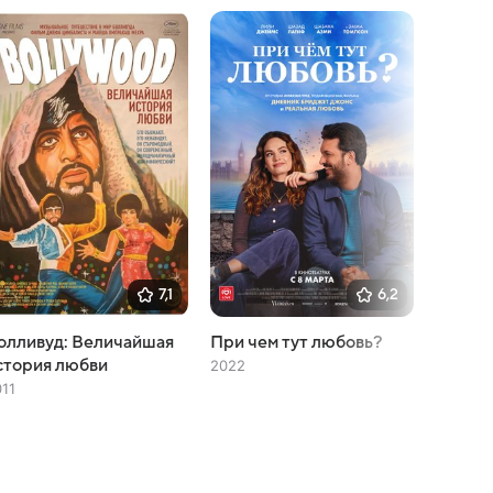
7,1
6,2
олливуд: Величайшая
При чем тут любовь?
Уилл
стория любви
2022
2017
11