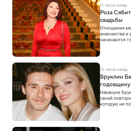
11 часов назад
Роза Сябит
свадьбы
Отношения ме
знакомства и 
начинаются то
многого,
12 часов назад
Бруклин Бе
годовщину
Накануне Бру
своей повтор
которую не по
считает это