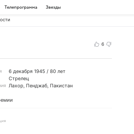
Телепрограмма
Звезды
ости
6
6 декабря
1945 / 80 лет
я
Стрелец
Лахор, Пенджаб, Пакистан
ния
ремии
ция