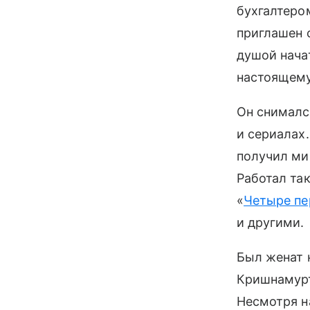
бухгалтером
приглашен 
душой начат
настоящему
Он снимался
и сериалах.
получил ми
Работал та
«
Четыре пе
и другими.
Был женат 
Кришнамурт
Несмотря на