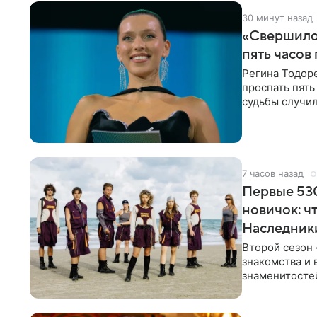
30 минут назад
«Свершилос
пять часов
Регина Тодоре
проспать пять
судьбы случил
ребенком. Ар
7 часов назад
Первые 530
новичок: ч
Наследник
Второй сезон 
знакомства и 
знаменитостей
несколько дне