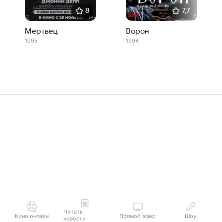
8
7,7
Мертвец
Ворон
1995
1994
Читать
Кино онлайн
Прямой эфир
Шоу
новости