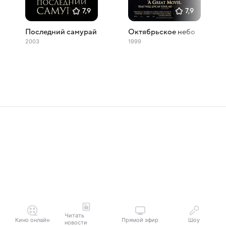
7,9
7,9
Последний самурай
Октябрьское небо
2003
1999
Читать
Кино онлайн
Прямой эфир
Шоу
новости