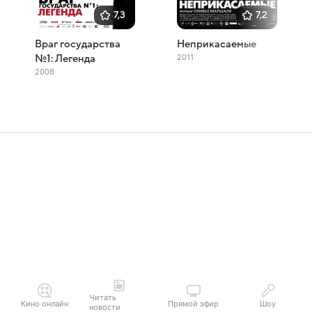
7,3
7,2
Враг государства
Неприкасаемые
2011
№1: Легенда
2008
Читать
Кино онлайн
Прямой эфир
Шоу
новости