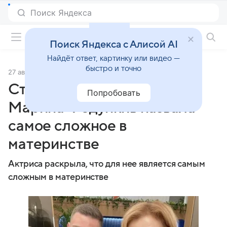
Фильмы онлайн
Поиск Яндекса с Алисой AI
Найдёт ответ, картинку или видео —
быстро и точно
27 августа 2025
Источник:
Lenta.Ru
Ставшая матерью в 53 года
Попробовать
Марина Федункив назвала
самое сложное в
материнстве
Актриса раскрыла, что для нее является самым
сложным в материнстве