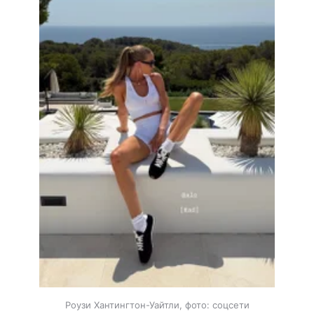
Роузи Хантингтон-Уайтли, фото: соцсети