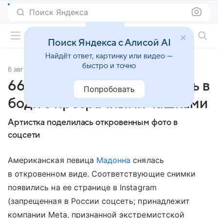
Поиск Яндекса
Фильмы онлайн
Поиск Яндекса с Алисой AI
Найдёт ответ, картинку или видео —
быстро и точно
6 августа 2025
Источник:
Lenta.Ru
66-летняя Мадонна снялась в
Попробовать
боди с прозрачными чашками
Артистка поделилась откровенным фото в
соцсети
Американская певица
Мадонна
снялась
в откровенном виде. Соответствующие снимки
появились на ее странице в Instagram
(запрещенная в России соцсеть; принадлежит
компании Meta, признанной экстремистской