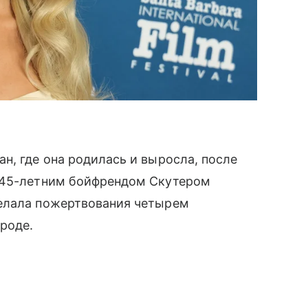
н, где она родилась и выросла, после
с 45-летним бойфрендом Скутером
делала пожертвования четырем
ороде.