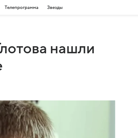
Телепрограмма
Звезды
Глотова нашли
е