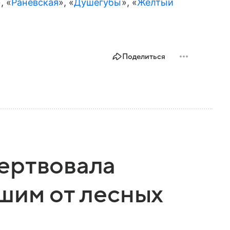
, «
Раневская
», «
Душегубы
», «
Желтый
Поделиться
ертвовала
шим от лесных