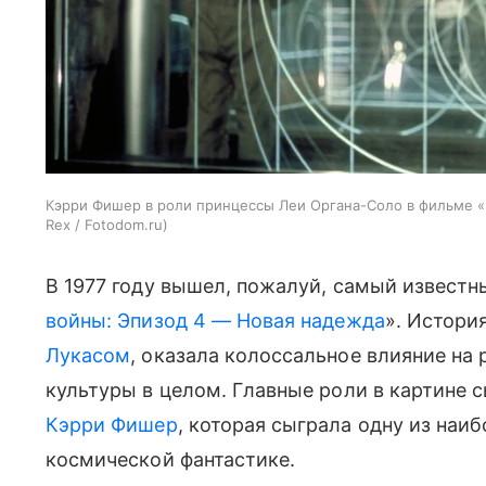
Кэрри Фишер в роли принцессы Леи Органа-Соло в фильме «
Rex / Fotodom.ru
В 1977 году вышел, пожалуй, самый известн
войны: Эпизод 4 — Новая надежда
». Истори
Лукасом
, оказала колоссальное влияние на
культуры в целом. Главные роли в картине 
Кэрри Фишер
, которая сыграла одну из наи
космической фантастике.