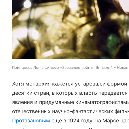
Принцесса Лея в фильме «Звездные войны: Эпизод 4 – Новая
Хотя монархия кажется устаревшей формой 
десятки стран, в которых власть передается
явления и придуманные кинематографистами
отечественных научно-фантастических филь
Протазановым
еще в 1924 году, на Марсе ца