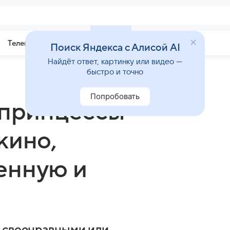
Телепрограмма
Звезды
Поиск Яндекса с Алисой AI
Найдёт ответ, картинку или видео —
быстро и точно
Попробовать
 принцессы
кино,
енную и