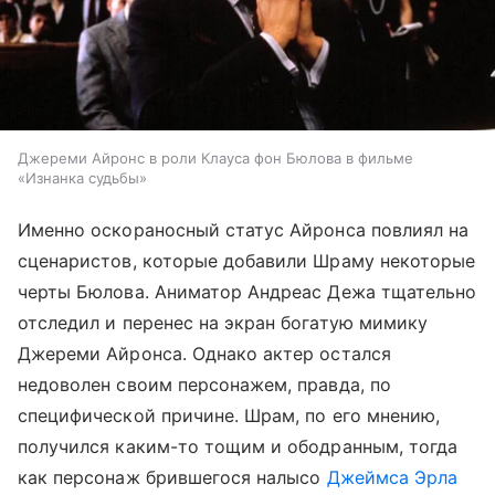
Джереми Айронс в роли Клауса фон Бюлова в фильме
«Изнанка судьбы»
Именно оскораносный статус Айронса повлиял на
сценаристов, которые добавили Шраму некоторые
черты Бюлова. Аниматор Андреас Дежа тщательно
отследил и перенес на экран богатую мимику
Джереми Айронса. Однако актер остался
недоволен своим персонажем, правда, по
специфической причине. Шрам, по его мнению,
получился каким-то тощим и ободранным, тогда
как персонаж брившегося налысо
Джеймса Эрла