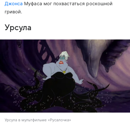
Джонса
Муфаса мог похвастаться роскошной
гривой.
Урсула
Урсула в мультфильме «Русалочка»