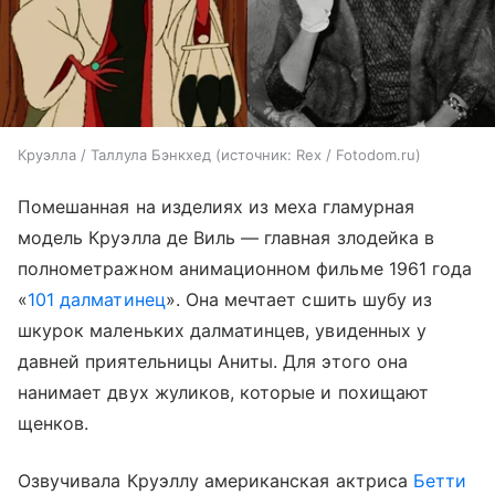
Круэлла / Таллула Бэнкхед
источник:
Rex / Fotodom.ru
Помешанная на изделиях из меха гламурная
модель Круэлла де Виль — главная злодейка в
полнометражном анимационном фильме 1961 года
«
101 далматинец
». Она мечтает сшить шубу из
шкурок маленьких далматинцев, увиденных у
давней приятельницы Аниты. Для этого она
нанимает двух жуликов, которые и похищают
щенков.
Озвучивала Круэллу американская актриса
Бетти