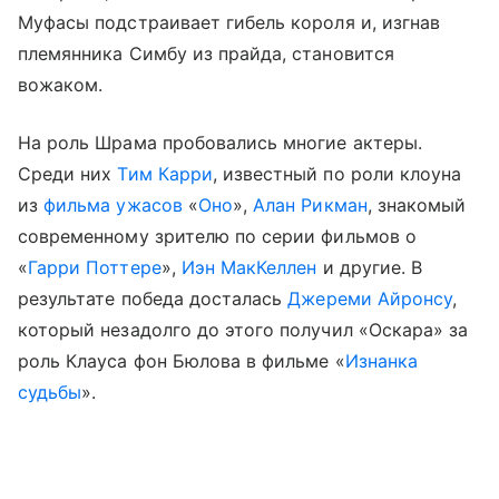
Муфасы подстраивает гибель короля и, изгнав
племянника Симбу из прайда, становится
вожаком.
На роль Шрама пробовались многие актеры.
Среди них
Тим Карри
, известный по роли клоуна
из
фильма ужасов
«
Оно
»,
Алан Рикман
, знакомый
современному зрителю по серии фильмов о
«
Гарри Поттере
»,
Иэн МакКеллен
и другие. В
результате победа досталась
Джереми Айронсу
,
который незадолго до этого получил «Оскара» за
роль Клауса фон Бюлова в фильме «
Изнанка
судьбы
».