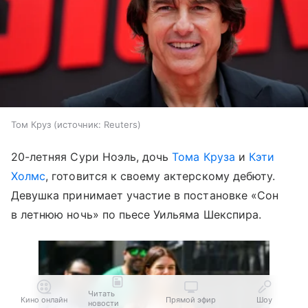
Том Круз
источник:
Reuters
20-летняя Сури Ноэль, дочь
Тома Круза
и
Кэти
Холмс
, готовится к своему актерскому дебюту.
Девушка принимает участие в постановке «Сон
в летнюю ночь» по пьесе Уильяма Шекспира.
Читать
Кино онлайн
Прямой эфир
Шоу
новости