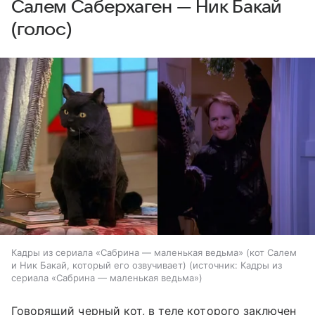
Салем Саберхаген — Ник Бакай
(голос)
Кадры из сериала «Сабрина — маленькая ведьма» (кот Салем
и Ник Бакай, который его озвучивает)
источник:
Кадры из
сериала «Сабрина — маленькая ведьма»
Говорящий черный кот, в теле которого заключен