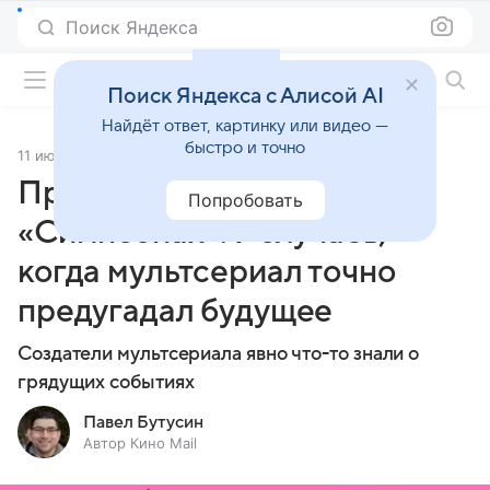
Поиск Яндекса
Фильмы онлайн
Поиск Яндекса с Алисой AI
Найдёт ответ, картинку или видео —
быстро и точно
11 июля 2025
Источник:
Кино Mail
Предсказания в
Попробовать
«Симпсонах»: 7 случаев,
когда мультсериал точно
предугадал будущее
Создатели мультсериала явно что-то знали о
грядущих событиях
Павел Бутусин
Автор Кино Mail