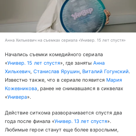
Анна Хилькевич на съемках сериала «Универ. 15 лет спустя»
Начались съемки комедийного сериала
«
Универ. 15 лет спустя
», где заняты
Анна
Хилькевич
,
Станислав Ярушин
,
Виталий Гогунский
.
Известно также, что в сериале появится
Мария
Кожевникова
, ранее не снимавшаяся в сиквелах
«
Универа
».
Действие ситкома разворачивается спустя два
года после финала «
Универ. 13 лет спустя
».
Любимые герои станут еще более взрослыми,