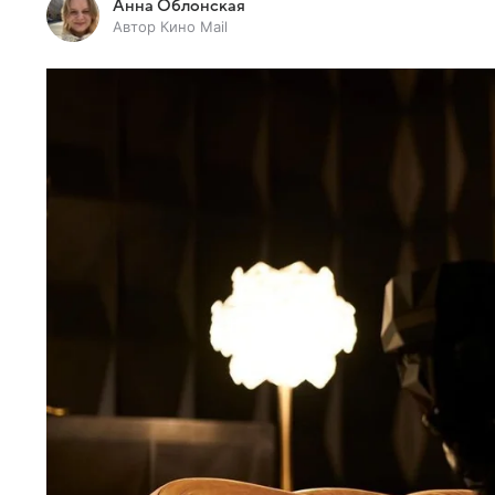
Анна Облонская
Автор Кино Mail