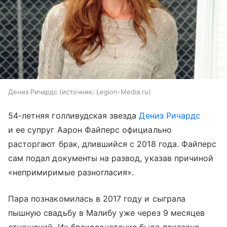
Дениз Ричардс
источник:
Legion-Media.ru
54-летняя голливудская звезда
Дениз Ричардс
и ее супруг Аарон Файперс официально
расторгают брак, длившийся с 2018 года. Файперс
сам подал документы на развод, указав причиной
«непримиримые разногласия».
Пара познакомилась в 2017 году и сыграла
пышную свадьбу в Малибу уже через 9 месяцев
отношений. Их бракосочетание было показано