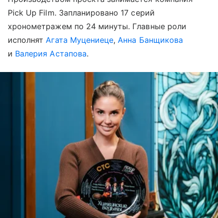
Pick Up Film. Запланировано 17 серий
хронометражем по 24 минуты. Главные роли
исполнят
Агата Муцениеце
,
Анна Банщикова
и
Валерия Астапова
.