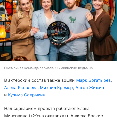
Съемочная команда сериала «Химкинские ведьмы»
В актерский состав также вошли
Марк Богатырев
,
Алена Яковлева
,
Михаил Кремер
,
Антон Жижин
и
Кузьма Сапрыкин
.
Над сценарием проекта работают Елена
Минервина («Жена олигарха»), Анжела Боскис