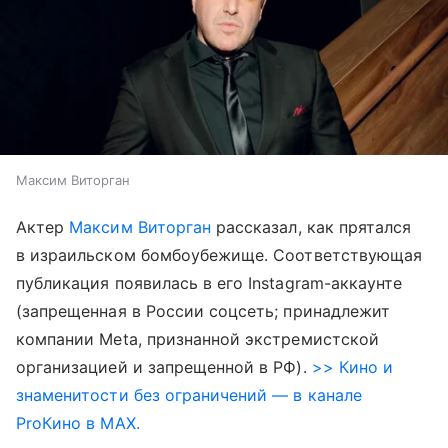
Максим Виторган
Актер
Максим Виторган
рассказал, как прятался
в израильском бомбоубежище. Соответствующая
публикация появилась в его Instagram-аккаунте
(запрещенная в России соцсеть; принадлежит
компании Meta, признанной экстремистской
организацией и запрещенной в РФ).
>> Кино и
знаменитости без ограничений — в канале
ProКино в MAX.