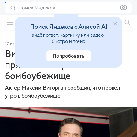
Поиск Яндекса
Фильмы онлайн
Поиск Яндекса с Алисой AI
Найдёт ответ, картинку или видео —
быстро и точно
17 июня 2025
Источник:
Lenta.Ru
Виторган рассказал, как
Попробовать
прятался в израильском
бомбоубежище
Актер Максим Виторган сообщил, что провел
утро в бомбоубежище