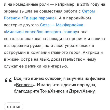
и на комедийные роли — например, в 2019 году на
экраны вышла ее совместная работа с
Сетом
Рогеном
«
Та еще парочка
». А в пародийном
вестерне другого
Сета — МакФарлейна
—
«
Миллион способов потерять голову
» она
не только скакала на лошади по прериям и палила
в злодеев из ружья, но и лихо упражнялась в
остроумии в компании главного героя. Актриса и
в жизни остра на язык, доказательством чему
служат ее реплики из интервью.
Все, что я знаю о любви, я выучила из фильма
«
Всплеск
». И за то, что я до сих пор одна,
благодарите Тома Хэнкса и
Дэрил Ханну.
статья