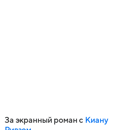
За экранный роман с
Киану
Ривзом