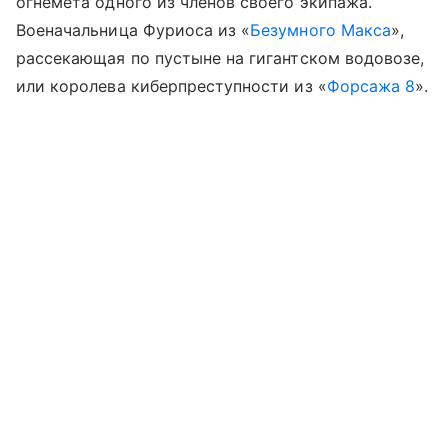
огнемета одного из членов своего экипажа.
Военачальница Фуриоса из «
Безумного Макса
»,
рассекающая по пустыне на гигантском водовозе,
или королева киберпреступности из «
Форсажа 8
».