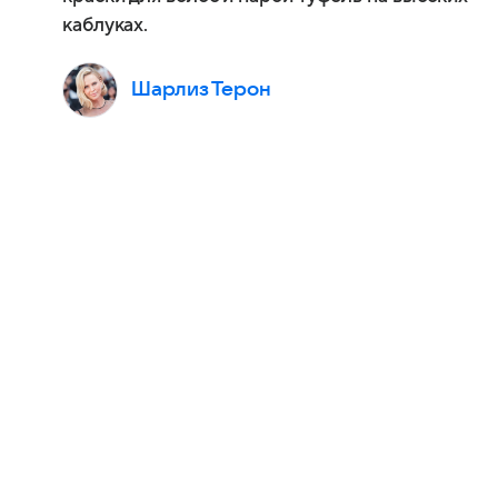
каблуках.
Шарлиз Терон