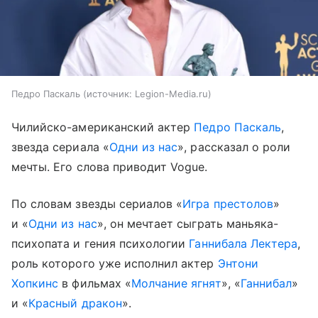
Педро Паскаль
источник:
Legion-Media.ru
Чилийско-американский актер
Педро Паскаль
,
звезда сериала «
Одни из нас
», рассказал о роли
мечты. Его слова приводит Vogue.
По словам звезды сериалов «
Игра престолов
»
и «
Одни из нас
», он мечтает сыграть маньяка-
психопата и гения психологии
Ганнибала Лектера
,
роль которого уже исполнил актер
Энтони
Хопкинс
в фильмах «
Молчание ягнят
», «
Ганнибал
»
и «
Красный дракон
».