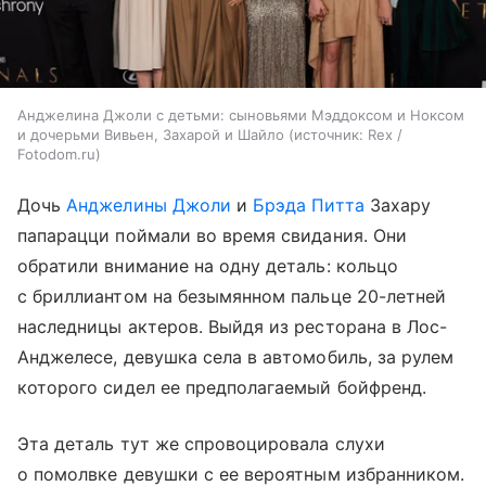
Анджелина Джоли с детьми: сыновьями Мэддоксом и Ноксом
и дочерьми Вивьен, Захарой и Шайло
источник:
Rex /
Fotodom.ru
Дочь
Анджелины Джоли
и
Брэда Питта
Захару
папарацци поймали во время свидания. Они
обратили внимание на одну деталь: кольцо
с бриллиантом на безымянном пальце 20-летней
наследницы актеров. Выйдя из ресторана в Лос-
Анджелесе, девушка села в автомобиль, за рулем
которого сидел ее предполагаемый бойфренд.
Эта деталь тут же спровоцировала слухи
о помолвке девушки с ее вероятным избранником.