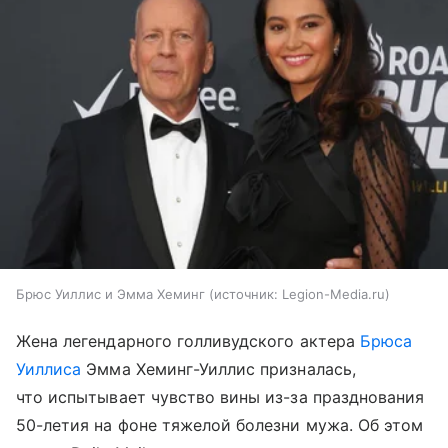
Брюс Уиллис и Эмма Хеминг
источник:
Legion-Media.ru
Жена легендарного голливудского актера
Брюса
Уиллиса
Эмма Хеминг-Уиллис призналась,
что испытывает чувство вины из-за празднования
50-летия на фоне тяжелой болезни мужа. Об этом