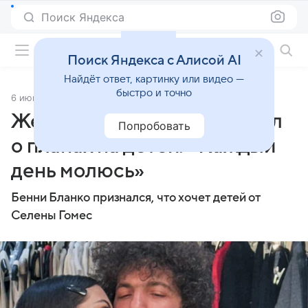
Поиск Яндекса
Фильмы онлайн
Поиск Яндекса с Алисой AI
Найдёт ответ, картинку или видео —
быстро и точно
6 июня 2025
Источник:
Газета.Ru
Жених Селены Гомес заявил
Попробовать
о планах на детей: «Каждый
день молюсь»
Бенни Бланко признался, что хочет детей от
Селены Гомес