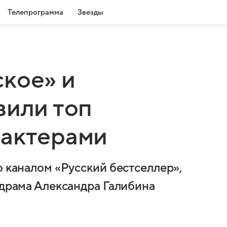
Телепрограмма
Звезды
кое» и
вили топ
 актерами
о каналом «Русский бестселлер»,
 драма Александра Галибина