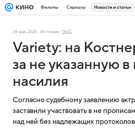
Фильмы
Сериалы
Новости и статьи
28 мая 2025
Источник:
ТАСС
Variety: на Костне
за не указанную в
насилия
Согласно судебному заявлению актр
заставили участвовать в не прописа
над ней без надлежащих протоколо