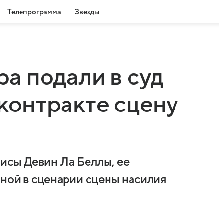
Телепрограмма
Звезды
ра подали в суд
 контракте сцену
исы Девин Ла Беллы, ее
нной в сценарии сцены насилия
в