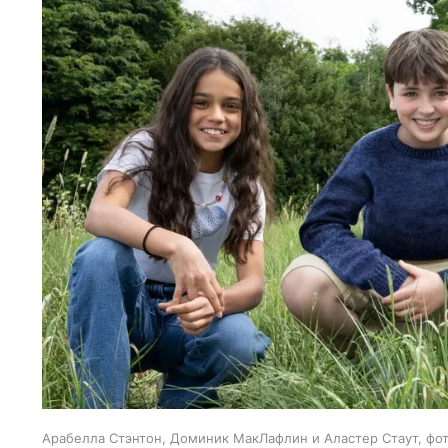
Арабелла Стэнтон, Доминик МакЛафлин и Аластер Стаут, фо