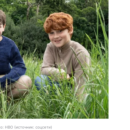
то: HBO
источник:
соцсети