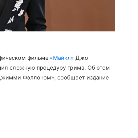
афическом фильме «
Майкл
» Джо
одил сложную процедуру грима. Об этом
 Джимми Фэллоном», сообщает издание