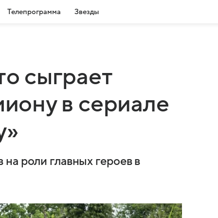
Телепрограмма
Звезды
то сыграет
миону в сериале
у»
на роли главных героев в