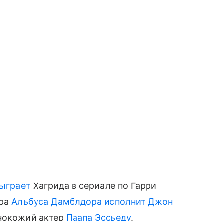
ыграет
Хагрида в сериале по Гарри
ора
Альбуса Дамблдора
исполнит
Джон
нокожий актер
Паапа Эссьеду
.