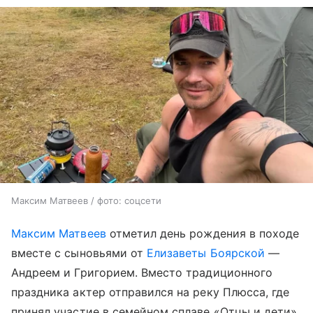
Максим Матвеев / фото: соцсети
Максим Матвеев
отметил день рождения в походе
вместе с сыновьями от
Елизаветы Боярской
—
Андреем и Григорием. Вместо традиционного
праздника актер отправился на реку Плюсса, где
принял участие в семейном сплаве «Отцы и дети».