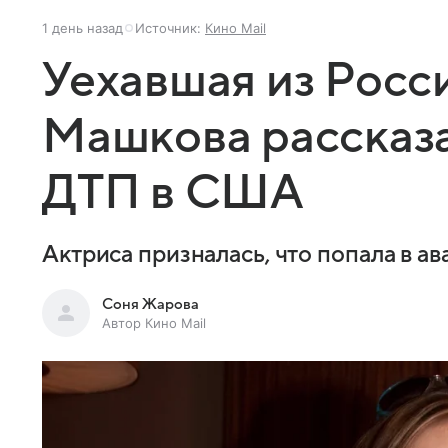
1 день назад
Источник:
Кино Mail
Уехавшая из Росс
Машкова рассказа
ДТП в США
Актриса призналась, что попала в а
Соня Жарова
Автор Кино Mail