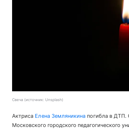
Свеча
источник:
Unsplash
Актриса
Елена Земляникина
погибла в ДТП.
Московского городского педагогического ун