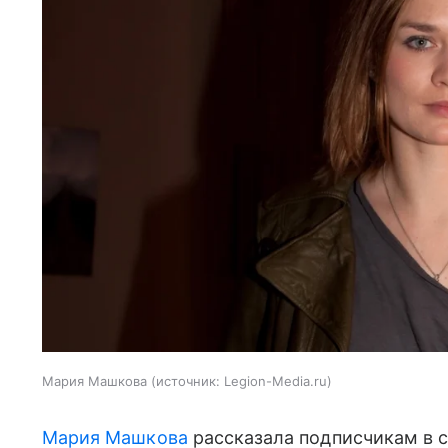
Мария Машкова
источник:
Legion-Media.ru
Мария Машкова
рассказала подписчикам в с