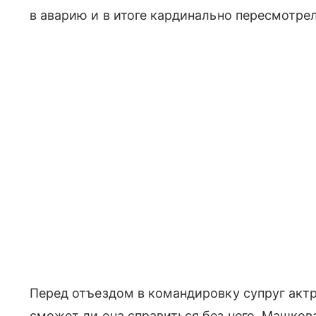
в аварию и в итоге кардинально пересмотре
Перед отъездом в командировку супруг акт
сможет ли она справиться без него. Машкова