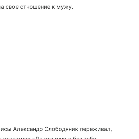
ла свое отношение к мужу.
рисы Александр Слободяник переживал,
 ответила: «Да отлично я без тебя