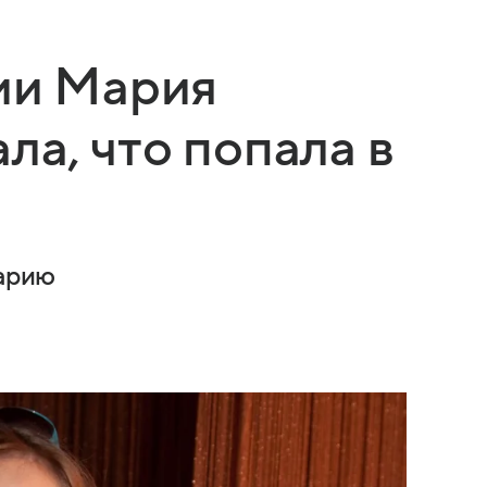
ии Мария
ла, что попала в
варию